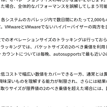
した場合、全体的なパフォーマンスを誤解してしまう可
各システムのカバレッジ内で数日間にわたって2,000
。VMwareとVMwareでないハイパーバイザーの両方
M単位でのオペレーションサイズのトラッキングは行っておら
トラッキングでは、バケットサイズの2のべき乗値を利用
カウントについては毎晩、autosupportsで最も近
は低コストで幅広い数値をカバーできる一方、通常とは
の興味深いものを理解する能力が制限され、さらには結果
み取りサイズが限界値の2のべき乗値を超えた場合には、