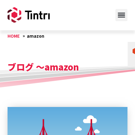
HOME
amazon
ブログ ～amazon