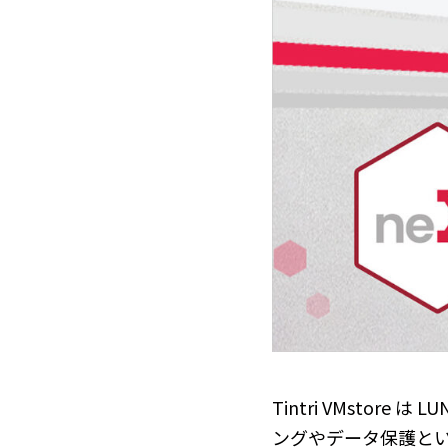
Tintri VMstor
ングやデータ保護とい